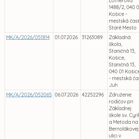
Löfflerova
1488/2, 040 0
Košice -
mestská čas
Staré Mesto
MK/A/2026/051814
01.07.2026
31263089
Základná
škola,
Staničná 13,
Košice,
Staničná 13,
040 01 Košic
- mestská ča
Juh
MK/A/2026/052065
06.07.2026
42252296
Združenie
rodičov pri
Základnej
škole sv. Cyri
a Metoda na
Bernolákovej
ulici v