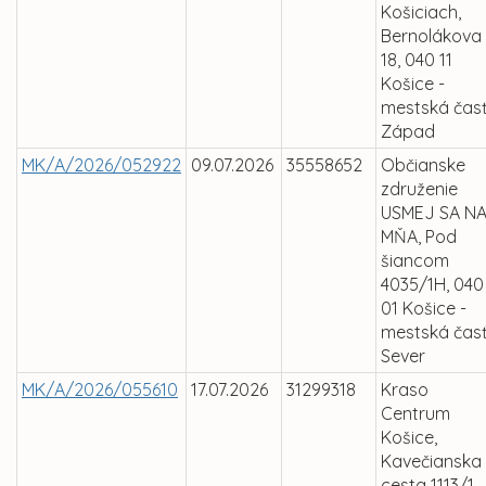
Košiciach,
Bernolákova
18, 040 11
Košice -
mestská čas
Západ
MK/A/2026/052922
09.07.2026
35558652
Občianske
združenie
USMEJ SA N
MŇA, Pod
šiancom
4035/1H, 040
01 Košice -
mestská čas
Sever
MK/A/2026/055610
17.07.2026
31299318
Kraso
Centrum
Košice,
Kavečianska
cesta 1113/1,