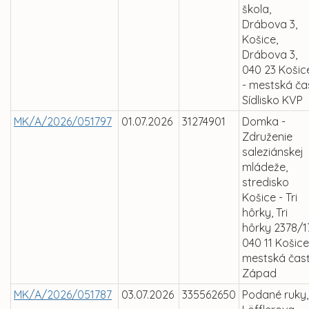
škola,
Drábova 3,
Košice,
Drábova 3,
040 23 Košic
- mestská ča
Sídlisko KVP
MK/A/2026/051797
01.07.2026
31274901
Domka -
Združenie
saleziánskej
mládeže,
stredisko
Košice - Tri
hôrky, Tri
hôrky 2378/17
040 11 Košice
mestská čas
Západ
MK/A/2026/051787
03.07.2026
335562650
Podané ruky,