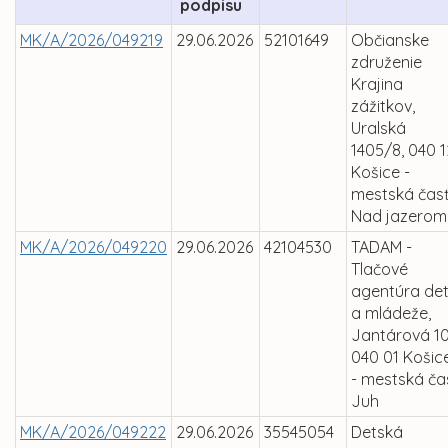
podpisu
MK/A/2026/049219
29.06.2026
52101649
Občianske
združenie
Krajina
zážitkov,
Uralská
1405/8, 040 1
Košice -
mestská čas
Nad jazerom
MK/A/2026/049220
29.06.2026
42104530
TADAM -
Tlačové
agentúra det
a mládeže,
Jantárová 10
040 01 Košic
- mestská ča
Juh
MK/A/2026/049222
29.06.2026
35545054
Detská