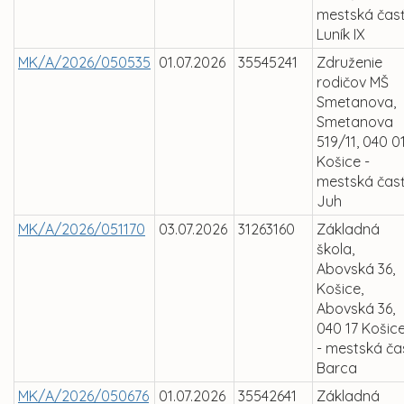
mestská čas
Luník IX
MK/A/2026/050535
01.07.2026
35545241
Združenie
rodičov MŠ
Smetanova,
Smetanova
519/11, 040 0
Košice -
mestská čas
Juh
MK/A/2026/051170
03.07.2026
31263160
Základná
škola,
Abovská 36,
Košice,
Abovská 36,
040 17 Košic
- mestská ča
Barca
MK/A/2026/050676
01.07.2026
35542641
Základná