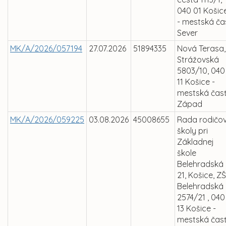
040 01 Košic
- mestská ča
Sever
MK/A/2026/057194
27.07.2026
51894335
Nová Terasa,
Strážovská
5803/10, 040
11 Košice -
mestská čas
Západ
MK/A/2026/059225
03.08.2026
45008655
Rada rodičo
školy pri
Základnej
škole
Belehradská
21, Košice, ZŠ
Belehradská
2574/21 , 040
13 Košice -
mestská čas