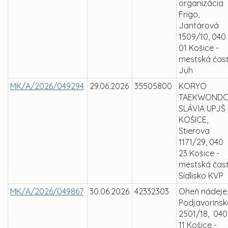
organizácia
Frigo,
Jantárová
1509/10, 040
01 Košice -
mestská čas
Juh
MK/A/2026/049294
29.06.2026
35505800
KORYO
TAEKWOND
SLÁVIA UPJŠ
KOŠICE,
Stierova
1171/29, 040
23 Košice -
mestská čas
Sídlisko KVP
MK/A/2026/049867
30.06.2026
42332303
Oheň nádeje
Podjavorinsk
2501/18, 040
11 Košice -