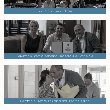
Zelené Košice medzi ľuďmi
Návšteva súkromnej základnej umeleckej školy Zádielska
Návšteva súkromnej základnej školy Dobrá škola n.o.