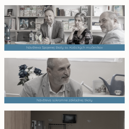
Návšteva Spojenej školy sv. Košických mučeníkov
Návšteva súkromne základnej školy