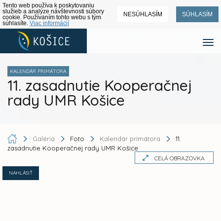
Tento web používa k poskytovaniu
služieb a analýze návštevnosti súbory
NESÚHLASÍM
SÚHLASÍM
cookie. Používaním tohto webu s tým
súhlasíte.
Viac informácií
KALENDÁR PRIMÁTORA
11. zasadnutie Kooperačnej
rady UMR Košice
Galéria
Foto
Kalendár primátora
11.
zasadnutie Kooperačnej rady UMR Košice
CELÁ OBRAZOVKA
NAHLÁSIŤ