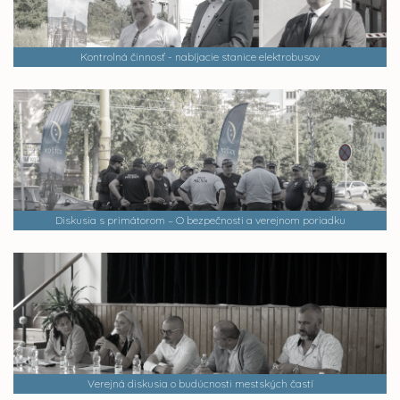
Kontrolná činnosť - nabíjacie stanice elektrobusov
Diskusia s primátorom – O bezpečnosti a verejnom poriadku
Verejná diskusia o budúcnosti mestských častí