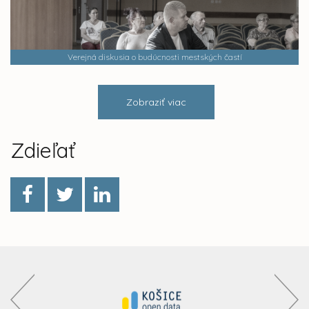
Verejná diskusia o budúcnosti mestských častí
Zobraziť viac
Zdieľať