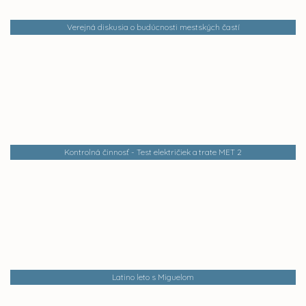
Verejná diskusia o budúcnosti mestských častí
Kontrolná činnosť - Test električiek a trate MET 2
Latino leto s Miguelom