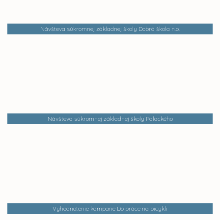
Návšteva súkromnej základnej školy Dobrá škola n.o.
Návšteva súkromnej základnej školy Palackého
Vyhodnotenie kampane Do práce na bicykli