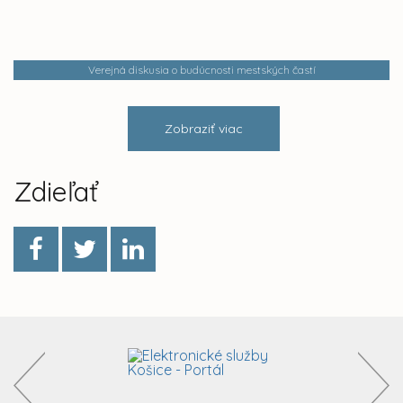
Verejná diskusia o budúcnosti mestských častí
Zobraziť viac
Zdieľať