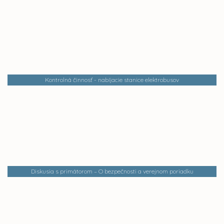
Kontrolná činnosť - nabíjacie stanice elektrobusov
Diskusia s primátorom – O bezpečnosti a verejnom poriadku