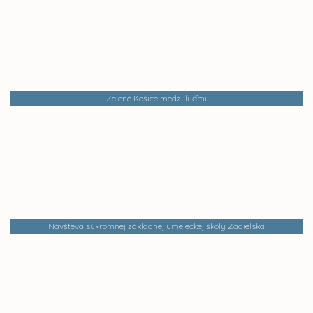
Zelené Košice medzi ľuďmi
Návšteva súkromnej základnej umeleckej školy Zádielska