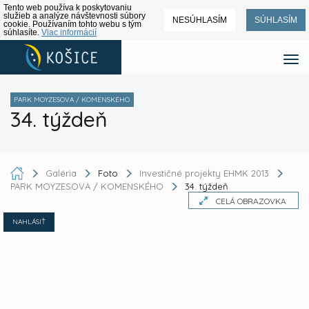
Tento web používa k poskytovaniu
služieb a analýze návštevnosti súbory
NESÚHLASÍM
SÚHLASÍM
cookie. Používaním tohto webu s tým
súhlasíte.
Viac informácií
PARK MOYZESOVA / KOMENSKÉHO
34. týždeň
Galéria
Foto
Investičné projekty EHMK 2013
PARK MOYZESOVA / KOMENSKÉHO
34. týždeň
CELÁ OBRAZOVKA
NAHLÁSIŤ