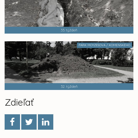
33. týždeň
PARK MOYZESOVA / KOMENSKÉHO
32. týždeň
Zdieľať