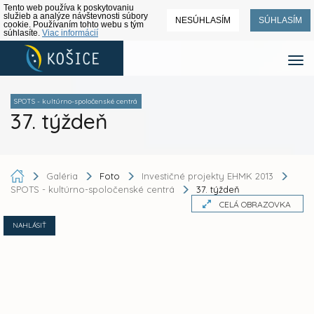
Tento web používa k poskytovaniu
služieb a analýze návštevnosti súbory
NESÚHLASÍM
SÚHLASÍM
cookie. Používaním tohto webu s tým
súhlasíte.
Viac informácií
SPOTS - kultúrno-spoločenské centrá
37. týždeň
Galéria
Foto
Investičné projekty EHMK 2013
SPOTS - kultúrno-spoločenské centrá
37. týždeň
CELÁ OBRAZOVKA
NAHLÁSIŤ