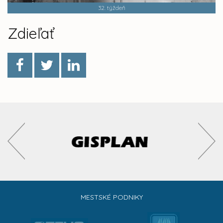
32. týždeň
Zdieľať
MESTSKÉ PODNIKY