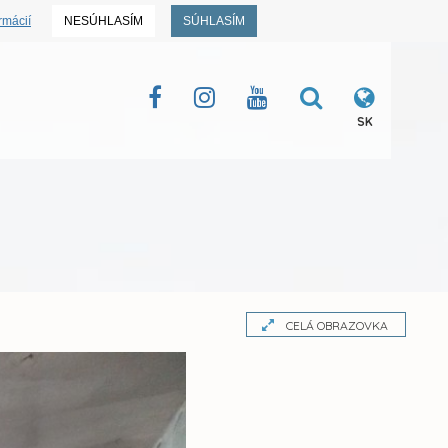
rmácií
NESÚHLASÍM
SÚHLASÍM
SK
CELÁ OBRAZOVKA