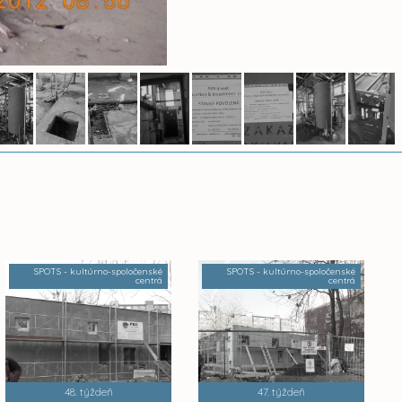
SPOTS - kultúrno-spoločenské
SPOTS - kultúrno-spoločenské
centrá
centrá
48. týždeň
47. týždeň