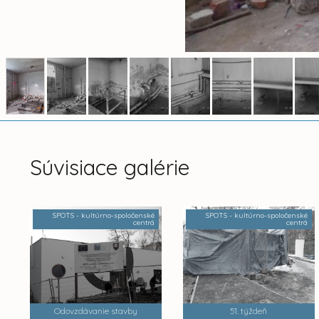
Súvisiace galérie
SPOTS - kultúrno-spoločenské
SPOTS - kultúrno-spoločenské
centrá
centrá
Odovzdávanie stavby
51. týždeň