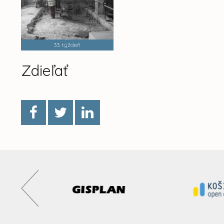
33. týždeň
Zdieľať