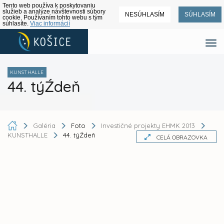
Tento web používa k poskytovaniu
služieb a analýze návštevnosti súbory
NESÚHLASÍM
SÚHLASÍM
cookie. Používaním tohto webu s tým
súhlasíte.
Viac informácií
KUNSTHALLE
44. týŹdeň
Galéria
Foto
Investičné projekty EHMK 2013
KUNSTHALLE
44. týŹdeň
CELÁ OBRAZOVKA