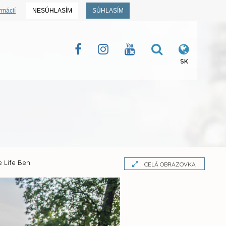
rmácií
NESÚHLASÍM
SÚHLASÍM
SK
e Life Beh
CELÁ OBRAZOVKA