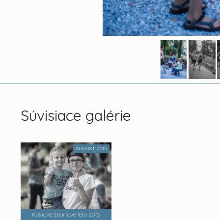
Súvisiace galérie
AUGUST 2015
Košické športové leto 2015