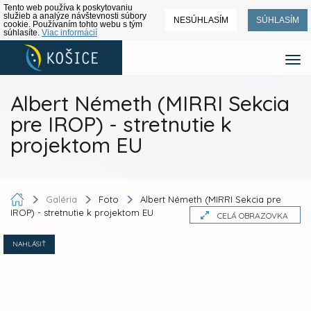
Tento web používa k poskytovaniu
služieb a analýze návštevnosti súbory
NESÚHLASÍM
SÚHLASÍM
cookie. Používaním tohto webu s tým
súhlasíte.
Viac informácií
Albert Németh (MIRRI Sekcia
pre IROP) - stretnutie k
projektom EU
Galéria
Foto
Albert Németh (MIRRI Sekcia pre
IROP) - stretnutie k projektom EU
CELÁ OBRAZOVKA
NAHLÁSIŤ