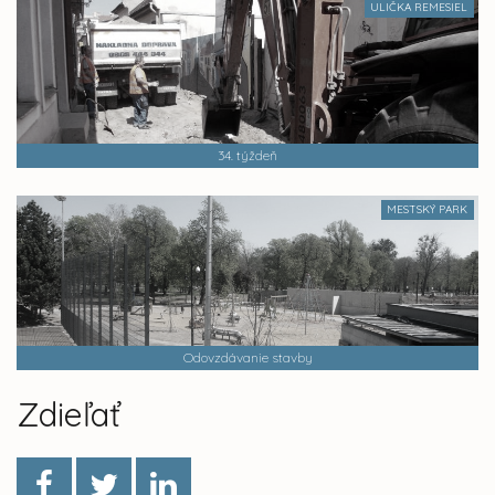
ULIČKA REMESIEL
34. týždeň
MESTSKÝ PARK
Odovzdávanie stavby
Zdieľať