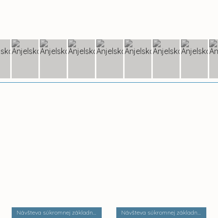
Návšteva súkromnej základnej umeleckej školy Zádielska
Návšteva súkromnej základnej školy Dobrá škola n.o.