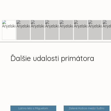
Ďalšie udalosti primátora
Latino leto s Miguelom
Zelené Košice medzi ľuďmi