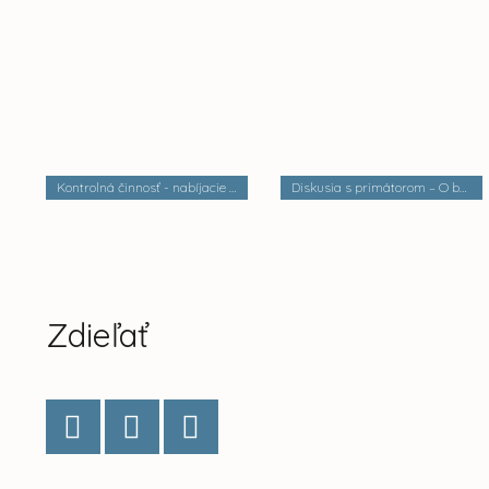
Kontrolná činnosť - nabíjacie stanice elektrobusov
Diskusia s primátorom – O bezpečnosti a verejnom poriadku
Zdieľať