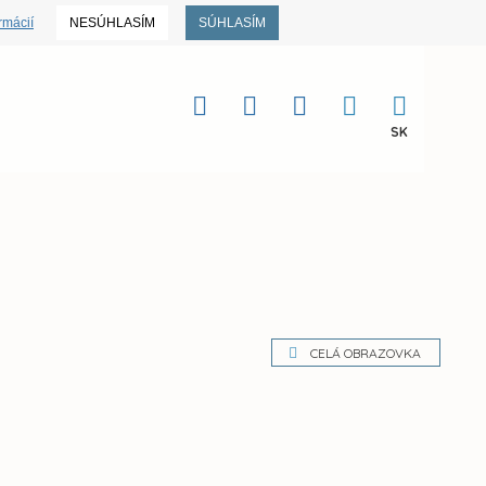
rmácií
NESÚHLASÍM
SÚHLASÍM
SK
CELÁ OBRAZOVKA