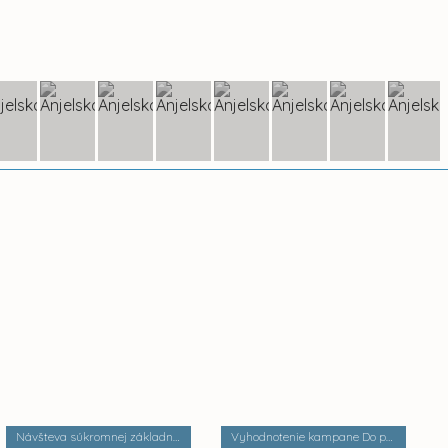
Návšteva súkromnej základnej školy Palackého
Vyhodnotenie kampane Do práce na bicykli