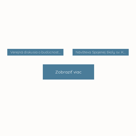
Verejná diskusia o budúcnosti mestských častí
Návšteva Spojenej školy sv. Košických mučeníkov
Zobraziť viac