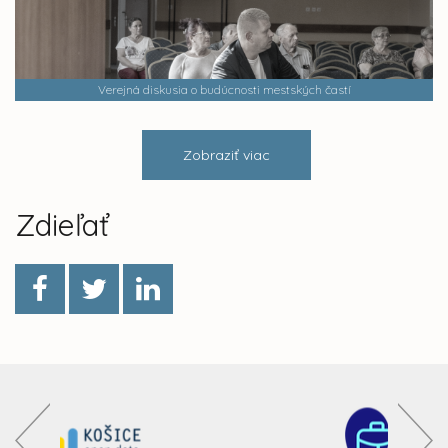
Verejná diskusia o budúcnosti mestských častí
Zobraziť viac
Zdieľať