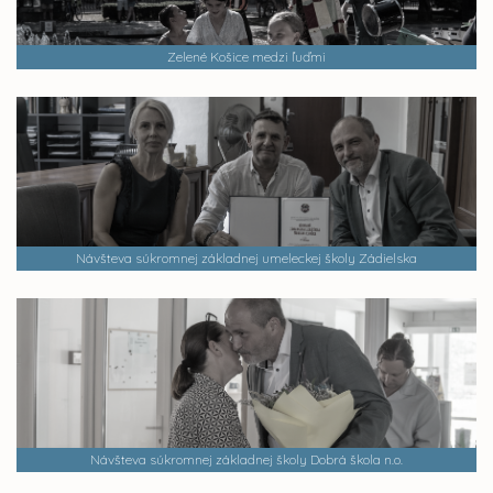
Zelené Košice medzi ľuďmi
Návšteva súkromnej základnej umeleckej školy Zádielska
Návšteva súkromnej základnej školy Dobrá škola n.o.