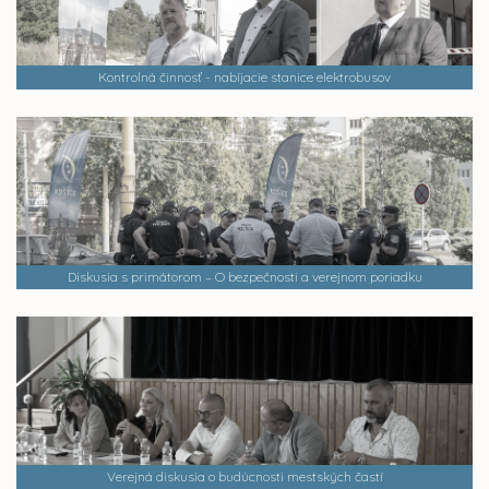
Kontrolná činnosť - nabíjacie stanice elektrobusov
Diskusia s primátorom – O bezpečnosti a verejnom poriadku
Verejná diskusia o budúcnosti mestských častí