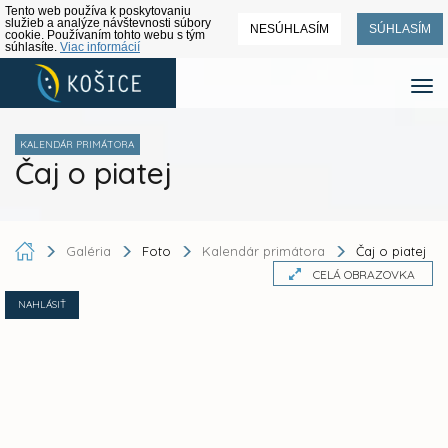
Tento web používa k poskytovaniu
služieb a analýze návštevnosti súbory
NESÚHLASÍM
SÚHLASÍM
cookie. Používaním tohto webu s tým
súhlasíte.
Viac informácií
KALENDÁR PRIMÁTORA
Čaj o piatej
Galéria
Foto
Kalendár primátora
Čaj o piatej
CELÁ OBRAZOVKA
NAHLÁSIŤ