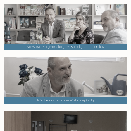
Návšteva Spojenej školy sv. Košických mučeníkov
Návšteva súkromne základnej školy