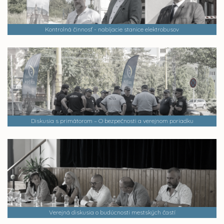
Kontrolná činnosť - nabíjacie stanice elektrobusov
Diskusia s primátorom – O bezpečnosti a verejnom poriadku
Verejná diskusia o budúcnosti mestských častí