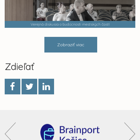
Verejná diskusia o budúcnosti mestských častí
Zobraziť viac
Zdieľať