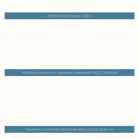
Zelené Košice medzi ľuďmi
Návšteva súkromnej základnej umeleckej školy Zádielska
Návšteva súkromnej základnej školy Dobrá škola n.o.