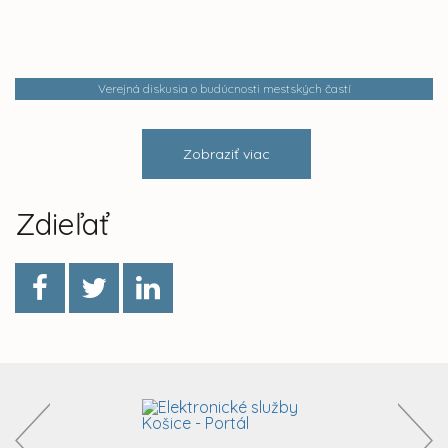
Verejná diskusia o budúcnosti mestských častí
Zobraziť viac
Zdieľať