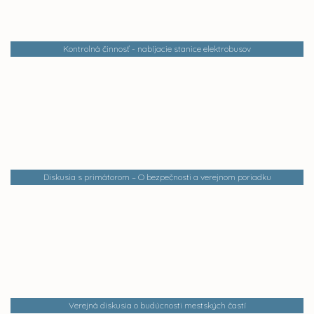
Kontrolná činnosť - nabíjacie stanice elektrobusov
Diskusia s primátorom – O bezpečnosti a verejnom poriadku
Verejná diskusia o budúcnosti mestských častí