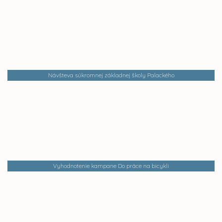
Návšteva súkromnej základnej školy Palackého
Vyhodnotenie kampane Do práce na bicykli