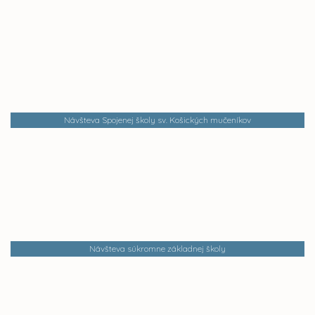
Návšteva Spojenej školy sv. Košických mučeníkov
Návšteva súkromne základnej školy