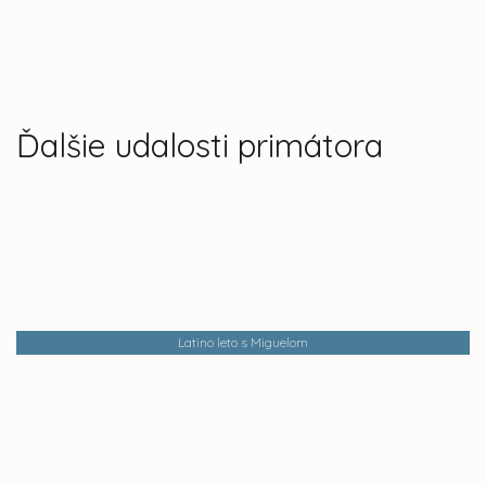
Ďalšie udalosti primátora
Latino leto s Miguelom