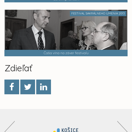
FESTIVAL SAKRÁLNEHO UMENIA 2013
Čaša vína na záver festivalu
Zdieľať