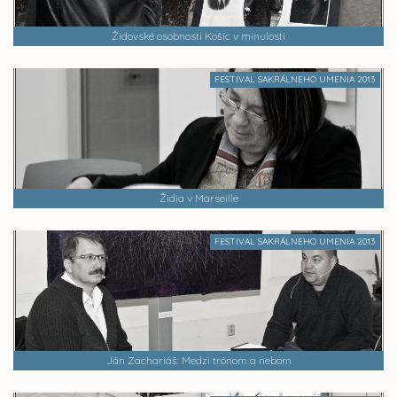
Židovské osobnosti Košíc v minulosti
FESTIVAL SAKRÁLNEHO UMENIA 2013
Židia v Marseille
FESTIVAL SAKRÁLNEHO UMENIA 2013
Ján Zachariáš: Medzi trónom a nebom