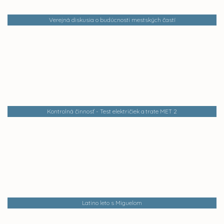
Verejná diskusia o budúcnosti mestských častí
Kontrolná činnosť - Test električiek a trate MET 2
Latino leto s Miguelom