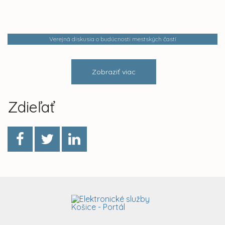
Verejná diskusia o budúcnosti mestských častí
Zobraziť viac
Zdieľať