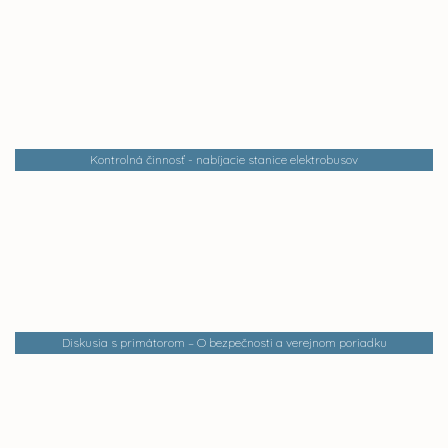
Kontrolná činnosť - nabíjacie stanice elektrobusov
Diskusia s primátorom – O bezpečnosti a verejnom poriadku