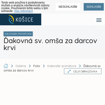
Tento web používa k poskytovaniu
služieb a analýze návštevnosti súbory
NESÚHLASÍM
SÚHLASÍM
cookie. Používaním tohto webu s tým
súhlasíte.
Viac informácií
KALENDÁR PRIMÁTORA
Ďakovná sv. omša za darcov
krvi
Galéria
Foto
Kalendár primátora
Ďakovná sv.
omša za darcov krvi
CELÁ OBRAZOVKA