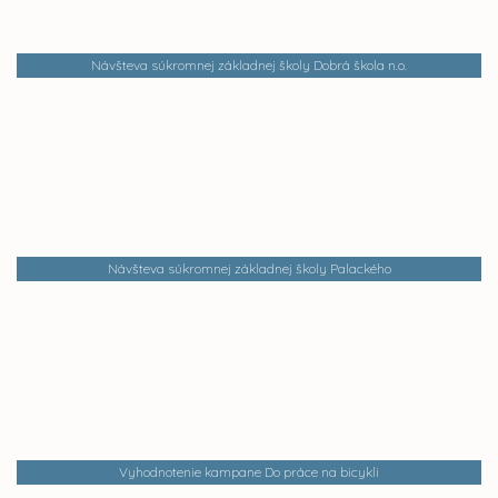
Návšteva súkromnej základnej školy Dobrá škola n.o.
Návšteva súkromnej základnej školy Palackého
Vyhodnotenie kampane Do práce na bicykli