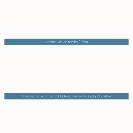
Zelené Košice medzi ľuďmi
Návšteva súkromnej základnej umeleckej školy Zádielska