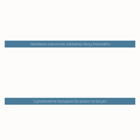
Návšteva súkromnej základnej školy Palackého
Vyhodnotenie kampane Do práce na bicykli