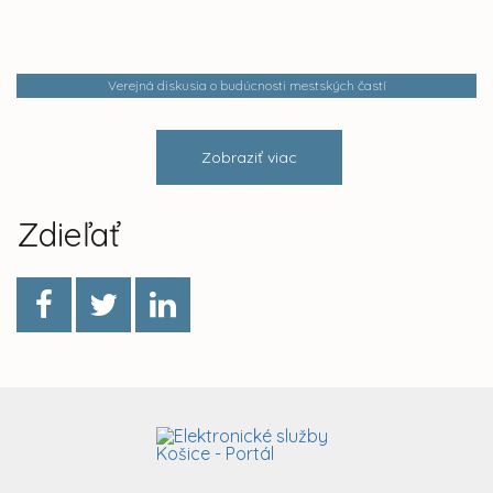
Verejná diskusia o budúcnosti mestských častí
Zobraziť viac
Zdieľať