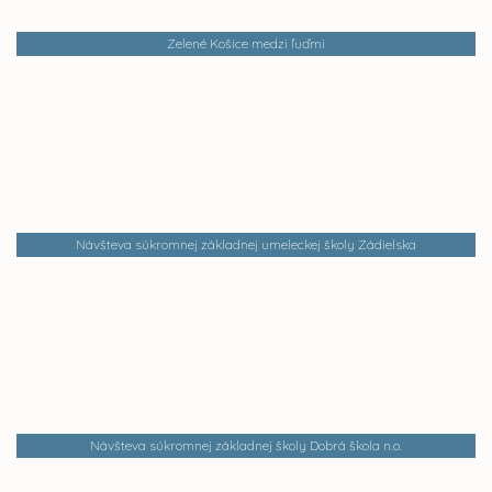
Zelené Košice medzi ľuďmi
Návšteva súkromnej základnej umeleckej školy Zádielska
Návšteva súkromnej základnej školy Dobrá škola n.o.