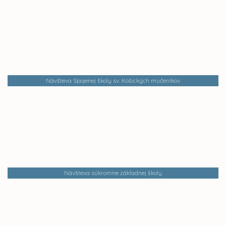
Návšteva Spojenej školy sv. Košických mučeníkov
Návšteva súkromne základnej školy