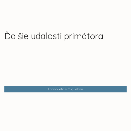
Ďalšie udalosti primátora
Latino leto s Miguelom