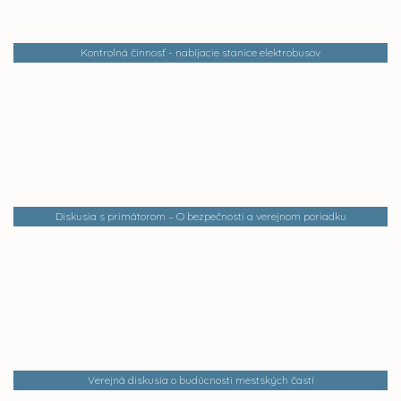
Kontrolná činnosť - nabíjacie stanice elektrobusov
Diskusia s primátorom – O bezpečnosti a verejnom poriadku
Verejná diskusia o budúcnosti mestských častí