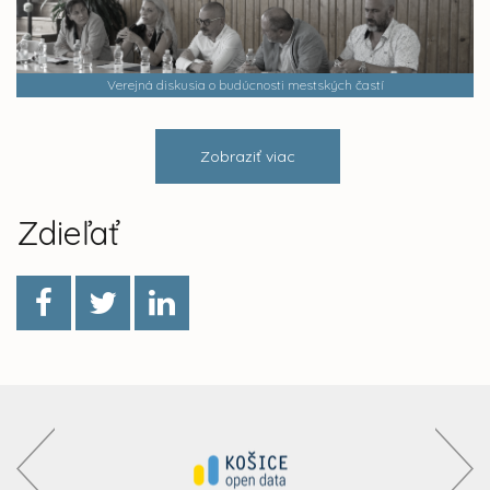
Verejná diskusia o budúcnosti mestských častí
Zobraziť viac
Zdieľať