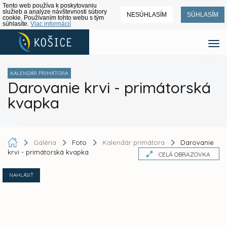
Tento web používa k poskytovaniu
služieb a analýze návštevnosti súbory
NESÚHLASÍM
SÚHLASÍM
cookie. Používaním tohto webu s tým
súhlasíte.
Viac informácií
KALENDÁR PRIMÁTORA
Darovanie krvi - primátorská
kvapka
Galéria
Foto
Kalendár primátora
Darovanie
krvi - primátorská kvapka
CELÁ OBRAZOVKA
NAHLÁSIŤ