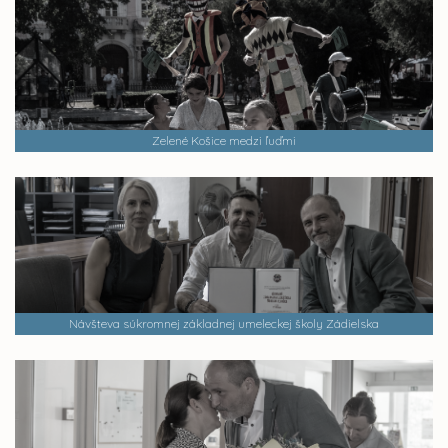
Zelené Košice medzi ľuďmi
Návšteva súkromnej základnej umeleckej školy Zádielska