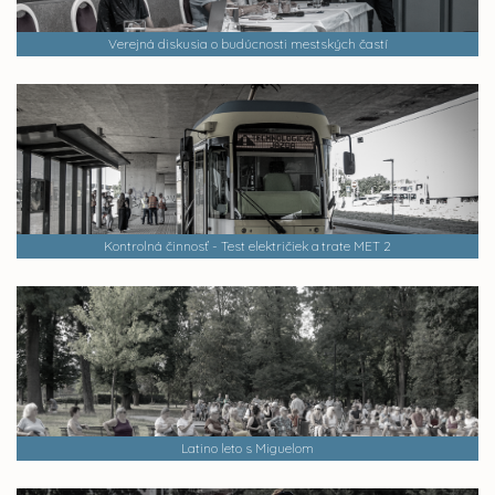
Verejná diskusia o budúcnosti mestských častí
Kontrolná činnosť - Test električiek a trate MET 2
Latino leto s Miguelom