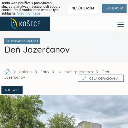
Tento web používa k poskytovaniu
služieb a analýze návštevnosti súbory
NESÚHLASÍM
SÚHLASÍM
cookie. Používaním tohto webu s tým
súhlasíte.
Viac informácií
KALENDÁR PRIMÁTORA
Deň Jazerčanov
Galéria
Foto
Kalendár primátora
Deň
Jazerčanov
CELÁ OBRAZOVKA
NAHLÁSIŤ