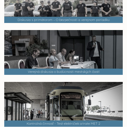
Diskusia s primátorom – O bezpečnosti a verejnom poriadku
Verejná diskusia o budúcnosti mestských častí
Kontrolná činnosť - Test električiek a trate MET 2