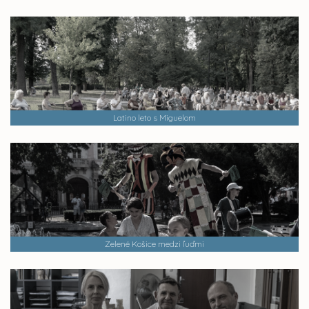
Latino leto s Miguelom
Zelené Košice medzi ľuďmi