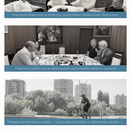
Pracovné stretnutie so štátnym tajomníkom Radomírom Šalitrošom
Pracovné stretnutie so zástupcami obchodného centra Cassovia
Poklepanie kameňa projektu - Výstavba chodníkov v rekreačnej lokalite Jazero