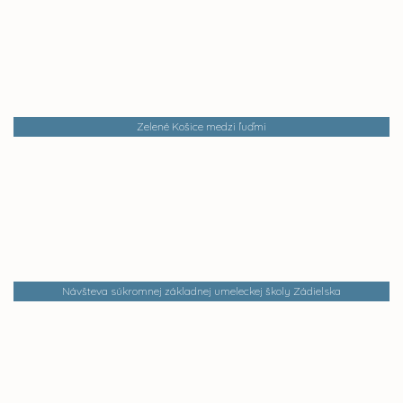
Zelené Košice medzi ľuďmi
Návšteva súkromnej základnej umeleckej školy Zádielska