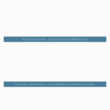
Kontrolná činnosť - nabíjacie stanice elektrobusov
Diskusia s primátorom – O bezpečnosti a verejnom poriadku