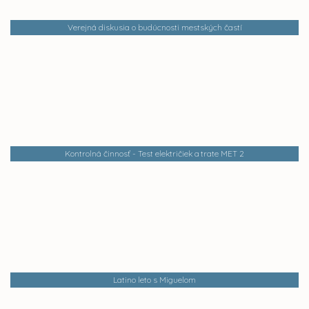
Verejná diskusia o budúcnosti mestských častí
Kontrolná činnosť - Test električiek a trate MET 2
Latino leto s Miguelom