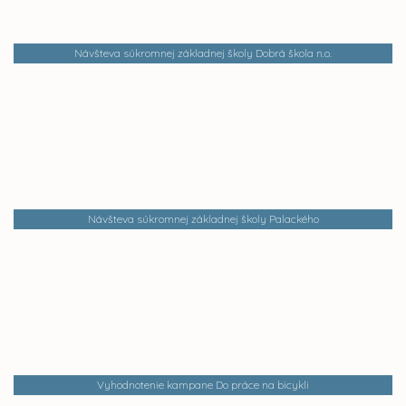
Návšteva súkromnej základnej školy Dobrá škola n.o.
Návšteva súkromnej základnej školy Palackého
Vyhodnotenie kampane Do práce na bicykli