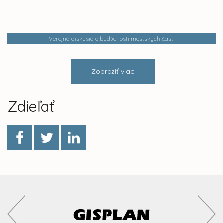
Verejná diskusia o budúcnosti mestských častí
Zobraziť viac
Zdieľať