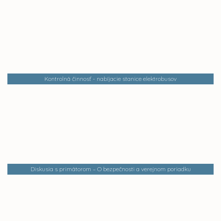
Kontrolná činnosť - nabíjacie stanice elektrobusov
Diskusia s primátorom – O bezpečnosti a verejnom poriadku