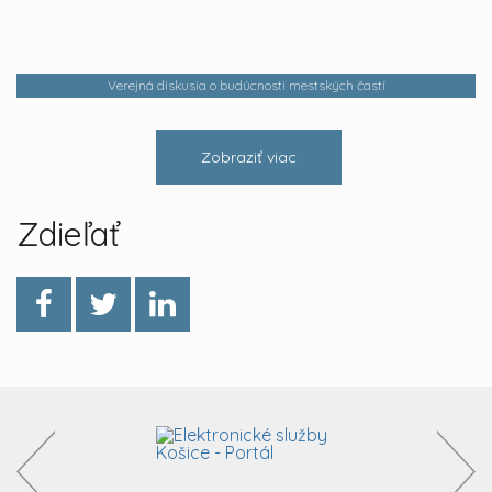
Verejná diskusia o budúcnosti mestských častí
Zobraziť viac
Zdieľať