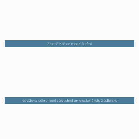
Zelené Košice medzi ľuďmi
Návšteva súkromnej základnej umeleckej školy Zádielska