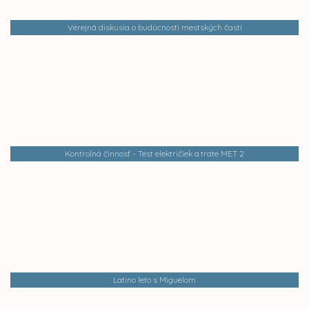
Verejná diskusia o budúcnosti mestských častí
Kontrolná činnosť - Test električiek a trate MET 2
Latino leto s Miguelom