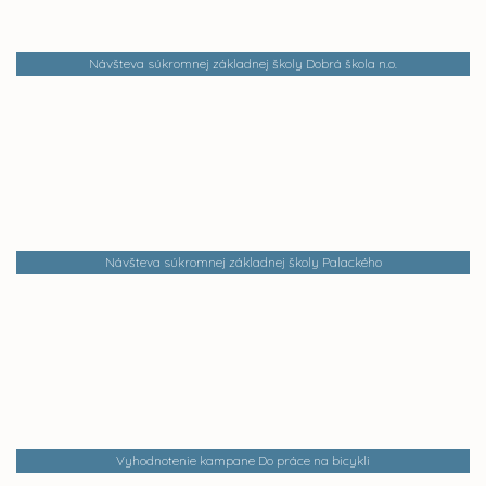
Návšteva súkromnej základnej školy Dobrá škola n.o.
Návšteva súkromnej základnej školy Palackého
Vyhodnotenie kampane Do práce na bicykli