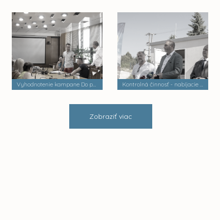
Vyhodnotenie kampane Do práce na bicykli
Kontrolná činnosť - nabíjacie stanice elektrobusov
Zobraziť viac