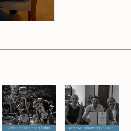
Zelené Košice medzi ľuďmi
Návšteva súkromnej základnej umeleckej školy Zádielska