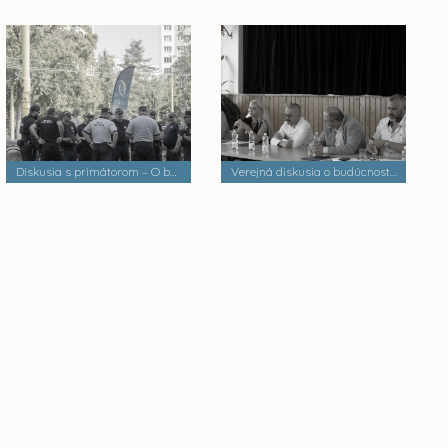
Diskusia s primátorom – O bezpečnosti a verejnom poriadku
Verejná diskusia o budúcnosti mestských častí