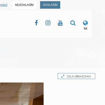
rmácií
NESÚHLASÍM
SÚHLASÍM
SK
CELÁ OBRAZOVKA