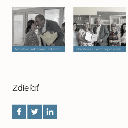
Návšteva súkromnej základnej školy Dobrá škola n.o.
Návšteva súkromnej základnej školy Palackého
Zdieľať