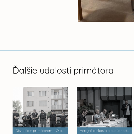
Ďalšie udalosti primátora
Diskusia s primátorom – O bezpečnosti a verejnom poriadku
Verejná diskusia o budúcnosti mestských častí