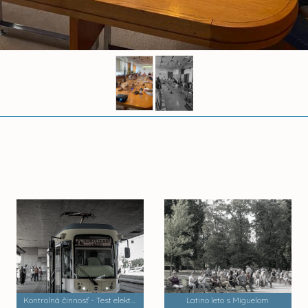
Kontrolná činnosť - Test električiek a trate MET 2
Latino leto s Miguelom