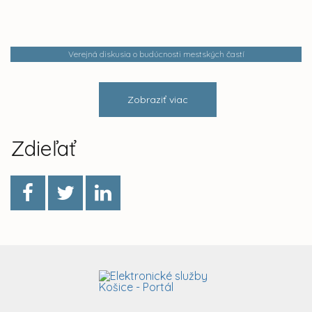
Verejná diskusia o budúcnosti mestských častí
Zobraziť viac
Zdieľať