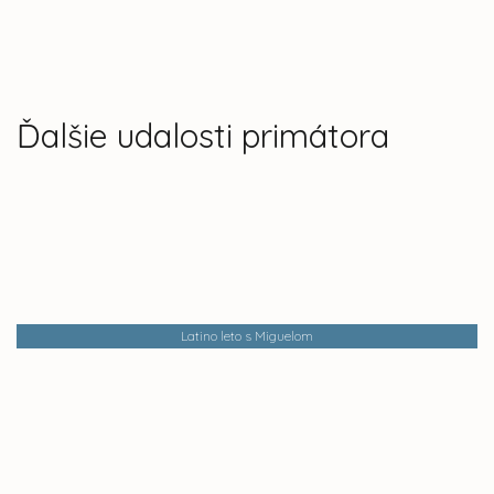
Ďalšie udalosti primátora
Latino leto s Miguelom