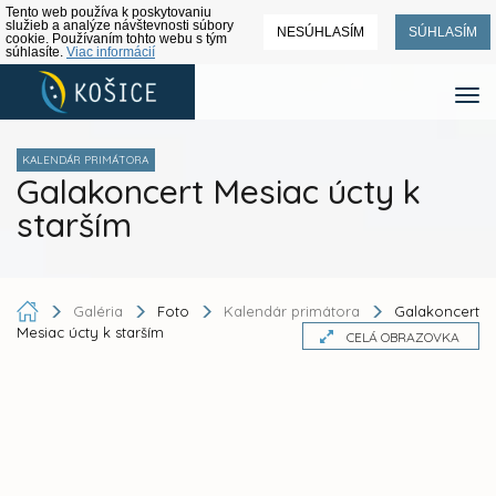
Tento web používa k poskytovaniu
služieb a analýze návštevnosti súbory
NESÚHLASÍM
SÚHLASÍM
cookie. Používaním tohto webu s tým
súhlasíte.
Viac informácií
KALENDÁR PRIMÁTORA
Galakoncert Mesiac úcty k
starším
Galéria
Foto
Kalendár primátora
Galakoncert
Mesiac úcty k starším
CELÁ OBRAZOVKA