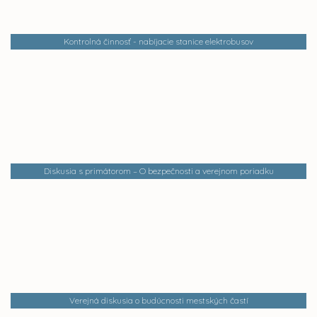
Kontrolná činnosť - nabíjacie stanice elektrobusov
Diskusia s primátorom – O bezpečnosti a verejnom poriadku
Verejná diskusia o budúcnosti mestských častí