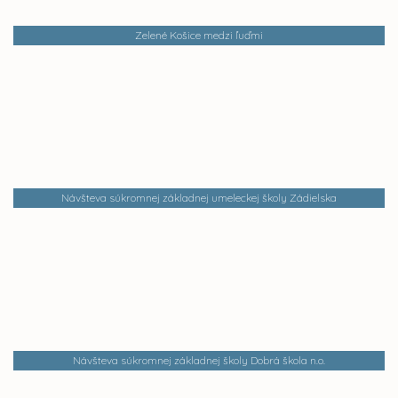
Zelené Košice medzi ľuďmi
Návšteva súkromnej základnej umeleckej školy Zádielska
Návšteva súkromnej základnej školy Dobrá škola n.o.