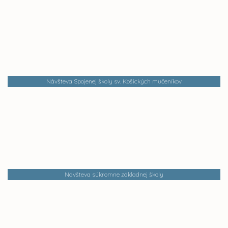
Návšteva Spojenej školy sv. Košických mučeníkov
Návšteva súkromne základnej školy