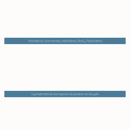
Návšteva súkromnej základnej školy Palackého
Vyhodnotenie kampane Do práce na bicykli