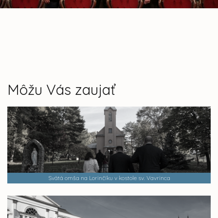
Môžu Vás zaujať
Svätá omša na Lorinčíku v kostole sv. Vavrinca