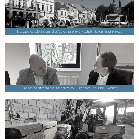
1. Etapa Okolo slovenská Cykli. preteky - odštartovanie pretekov
Pracovné stretnutie s riaditeľkou Creative industry Košice