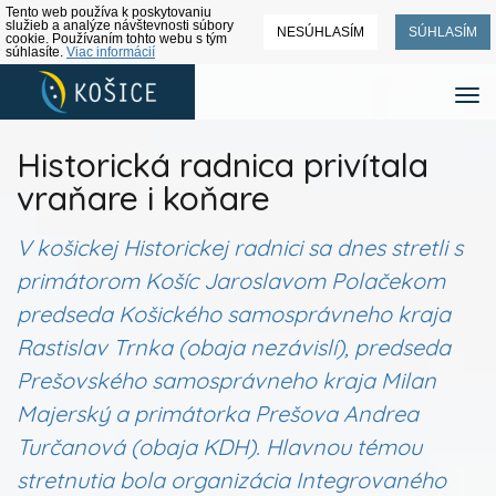
Tento web používa k poskytovaniu
služieb a analýze návštevnosti súbory
NESÚHLASÍM
SÚHLASÍM
cookie. Používaním tohto webu s tým
súhlasíte.
Viac informácií
Historická radnica privítala
vraňare i koňare
V košickej Historickej radnici sa dnes stretli s
primátorom Košíc Jaroslavom Polačekom
predseda Košického samosprávneho kraja
Rastislav Trnka (obaja nezávislí), predseda
Prešovského samosprávneho kraja Milan
Majerský a primátorka Prešova Andrea
Turčanová (obaja KDH). Hlavnou témou
stretnutia bola organizácia Integrovaného