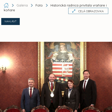
Galéria
Foto
Historická radnica privítala vraňare i
koňare
CELÁ OBRAZOVKA
NAHLÁSIŤ