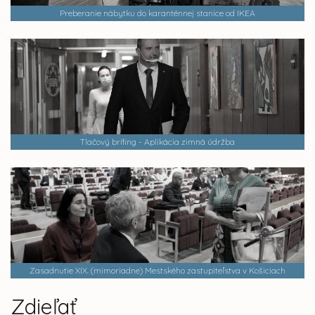
Preberanie nábytku do karanténnej stanice od IKEA
Tlačový brífing - Aplikácia zimná údržba
Zasadnutie XIX. (mimoriadne) Mestského zastupiteľstva v Košiciach
Zdieľať