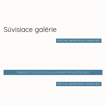
Súvisiace galérie
FESTIVAL SAKRÁLNEHO UMENIA 2017
ORBIS PICTUS LEUCHOVIA a CHRÁMY PENATPOLITANY
FESTIVAL SAKRÁLNEHO UMENIA 2017