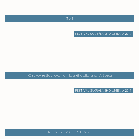
3 v 1
FESTIVAL SAKRÁLNEHO UMENIA 2017
70 rokov reštaurovania Hlavného oltára sv. Alžbety
FESTIVAL SAKRÁLNEHO UMENIA 2017
Umučenie nášho P. J. Krista