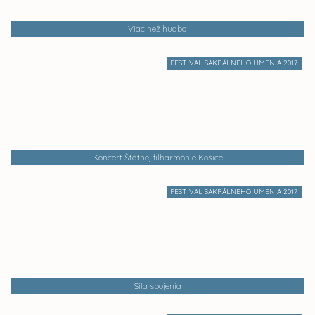
Viac než hudba
FESTIVAL SAKRÁLNEHO UMENIA 2017
Koncert Štátnej filharmónie Košice
FESTIVAL SAKRÁLNEHO UMENIA 2017
Sila spojenia