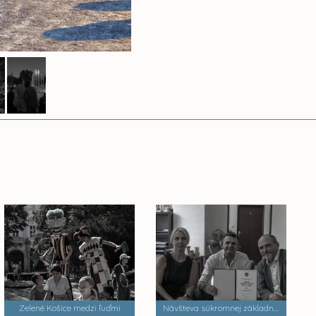
Zelené Košice medzi ľuďmi
Návšteva súkromnej základnej umeleckej školy Zádielska