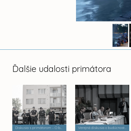
Ďalšie udalosti primátora
Diskusia s primátorom – O bezpečnosti a verejnom poriadku
Verejná diskusia o budúcnosti mestských častí