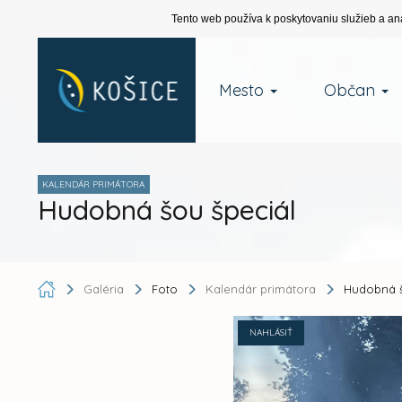
Tento web používa k poskytovaniu služieb a an
Mesto
Občan
KALENDÁR PRIMÁTORA
Hudobná šou špeciál
Galéria
Foto
Kalendár primátora
Hudobná š
NAHLÁSIŤ