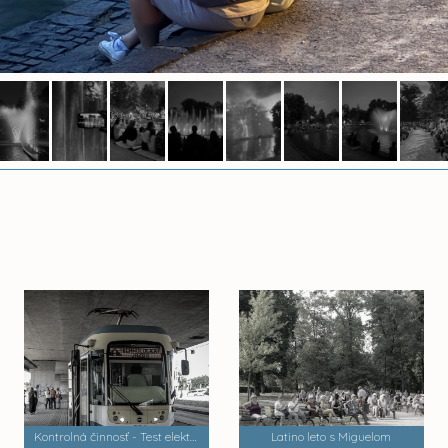
Kontrolná činnosť - Test električiek a trate MET 2
Latino leto s Miguelom