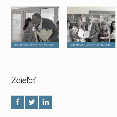
Návšteva súkromnej základnej školy Dobrá škola n.o.
Návšteva súkromnej základnej školy Palackého
Zdieľať