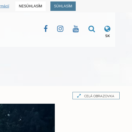
rmácií
NESÚHLASÍM
SÚHLASÍM
SK
CELÁ OBRAZOVKA