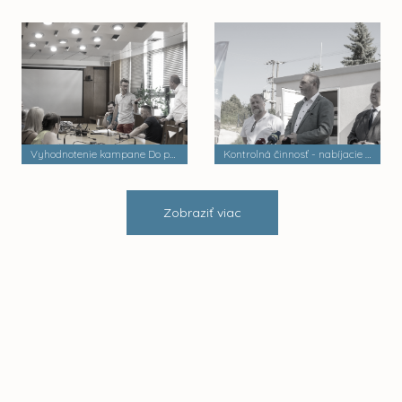
Vyhodnotenie kampane Do práce na bicykli
Kontrolná činnosť - nabíjacie stanice elektrobusov
Zobraziť viac