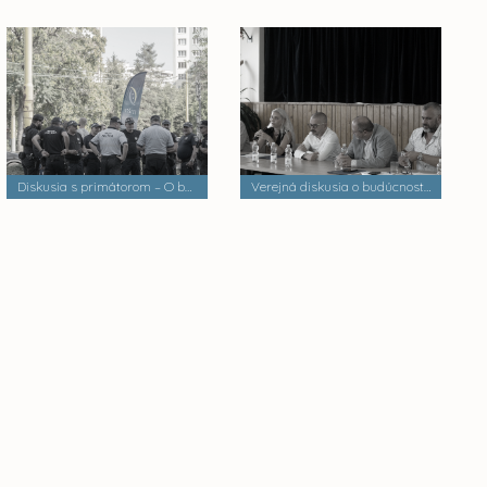
Diskusia s primátorom – O bezpečnosti a verejnom poriadku
Verejná diskusia o budúcnosti mestských častí