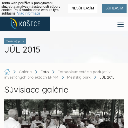
Tento web používa k poskytovaniu
služieb a analýze návštevnosti súbory
NESÚHLASÍM
SÚHLASÍM
cookie. Používaním tohto webu s tým
súhlasíte.
Viac informácií
Mestský park
JÚL 2015
Galéria
Foto
Fotodokumentácia podujatí v
investičných projektoch EHMK
Mestský park
JÚL 2015
Súvisiace galérie