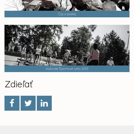
Čaj o piatej
Košické Športové Leto 2015
Zdieľať