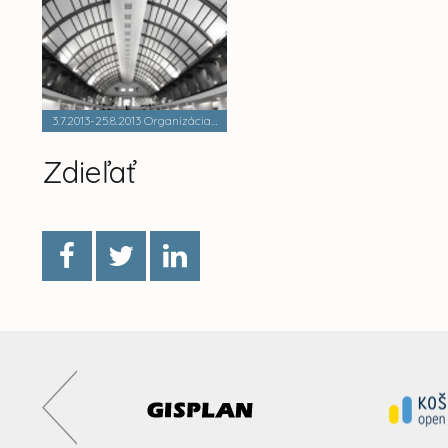
3.7.2013-25.8.2013 Organizácia výstav v Kunsthalle
Zdieľať