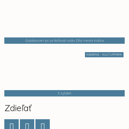
Galakoncert pri príležitosti osláv Dňa mesta Košice
KASÁRNE - KULTURPARK
3. týždeň
Zdieľať