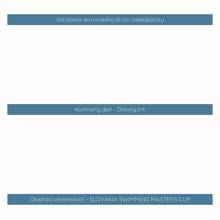
Návšteva seniorského klubu osteoporózy
Kontrolný deň - Drevný trh
Otvárací ceremoniál - SLOVAKIA SWIMMING MASTERS CUP