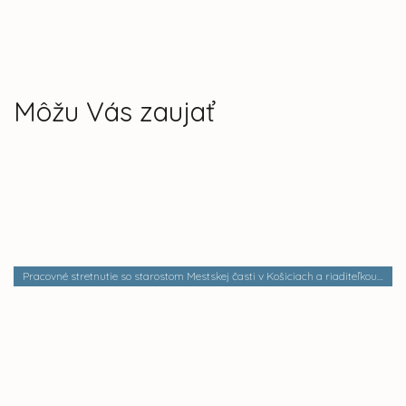
Môžu Vás zaujať
Pracovné stretnutie so starostom Mestskej časti v Košiciach a riaditeľkou Správy mestskej zelene v Košiciach