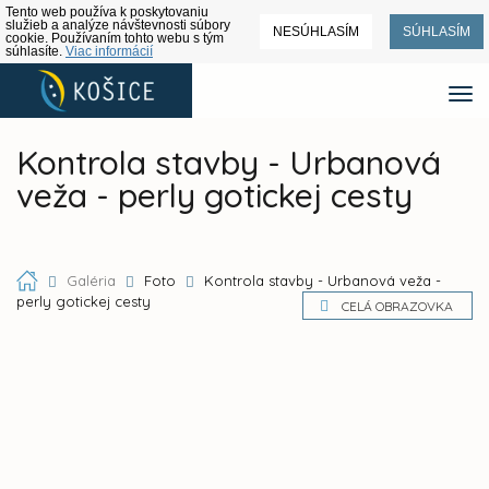
Tento web používa k poskytovaniu
služieb a analýze návštevnosti súbory
NESÚHLASÍM
SÚHLASÍM
cookie. Používaním tohto webu s tým
súhlasíte.
Viac informácií
Kontrola stavby - Urbanová
veža - perly gotickej cesty
Galéria
Foto
Kontrola stavby - Urbanová veža -
perly gotickej cesty
CELÁ OBRAZOVKA