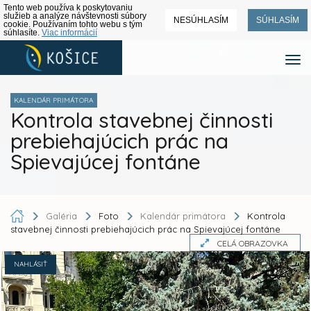
Tento web používa k poskytovaniu
služieb a analýze návštevnosti súbory
NESÚHLASÍM
SÚHLASÍM
cookie. Používaním tohto webu s tým
súhlasíte.
Viac informácií
KALENDÁR PRIMÁTORA
Kontrola stavebnej činnosti
prebiehajúcich prác na
Spievajúcej fontáne
Galéria
Foto
Kalendár primátora
Kontrola
stavebnej činnosti prebiehajúcich prác na Spievajúcej fontáne
CELÁ OBRAZOVKA
NAHLÁSIŤ