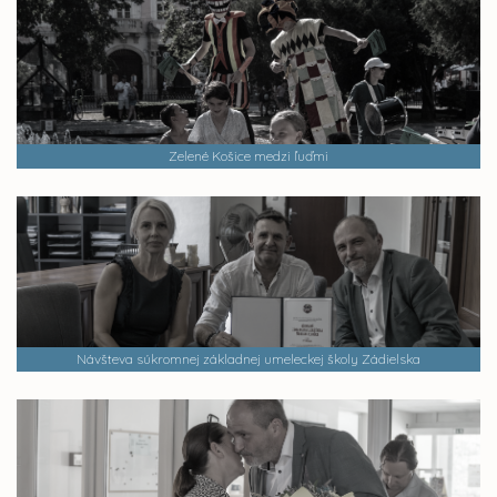
Zelené Košice medzi ľuďmi
Návšteva súkromnej základnej umeleckej školy Zádielska