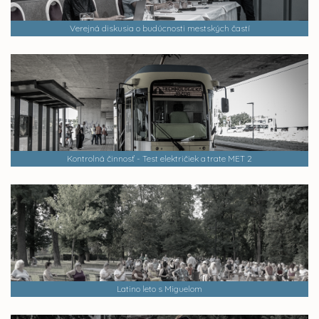
Verejná diskusia o budúcnosti mestských častí
Kontrolná činnosť - Test električiek a trate MET 2
Latino leto s Miguelom