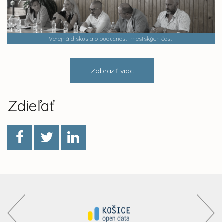
Verejná diskusia o budúcnosti mestských častí
Zobraziť viac
Zdieľať