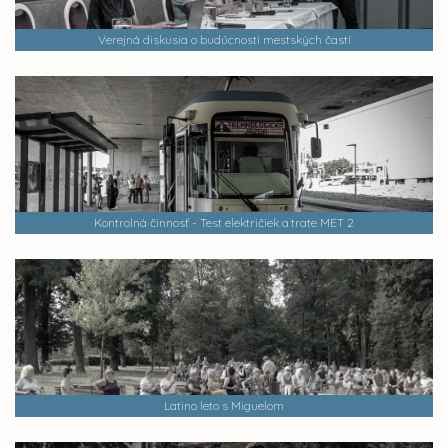
Verejná diskusia o budúcnosti mestských častí
Kontrolná činnosť - Test električiek a trate MET 2
Latino leto s Miguelom