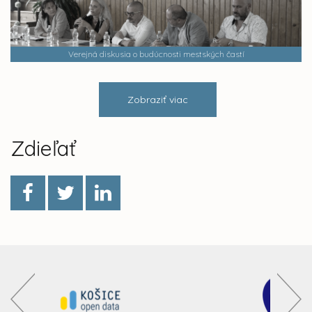
Verejná diskusia o budúcnosti mestských častí
Zobraziť viac
Zdieľať