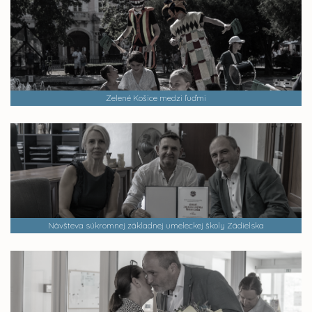
Zelené Košice medzi ľuďmi
Návšteva súkromnej základnej umeleckej školy Zádielska