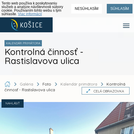
Tento web používa k poskytovaniu
služieb a analýze návštevnosti súbory
NESÚHLASÍM
SÚHLASÍM
cookie. Používaním tohto webu s tým
súhlasíte.
Viac informácií
KALENDÁR PRIMÁTORA
Kontrolná činnosť -
Rastislavova ulica
Galéria
Foto
Kalendár primátora
Kontrolná
činnosť - Rastislavova ulica
CELÁ OBRAZOVKA
NAHLÁSIŤ