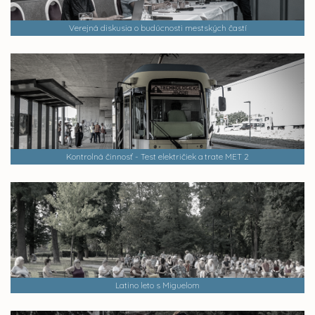
Verejná diskusia o budúcnosti mestských častí
Kontrolná činnosť - Test električiek a trate MET 2
Latino leto s Miguelom