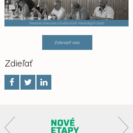
Verejná diskusia o budúcnosti mestských častí
Zobraziť viac
Zdieľať