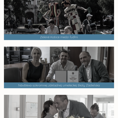
Zelené Košice medzi ľuďmi
Návšteva súkromnej základnej umeleckej školy Zádielska