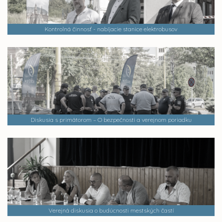
Kontrolná činnosť - nabíjacie stanice elektrobusov
Diskusia s primátorom – O bezpečnosti a verejnom poriadku
Verejná diskusia o budúcnosti mestských častí