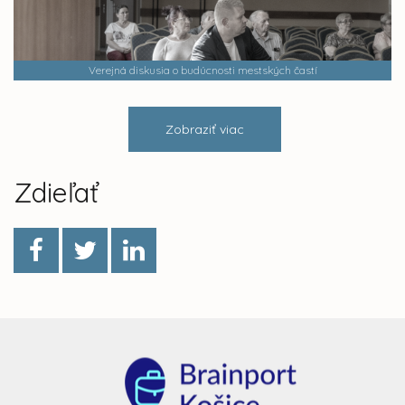
Verejná diskusia o budúcnosti mestských častí
Zobraziť viac
Zdieľať