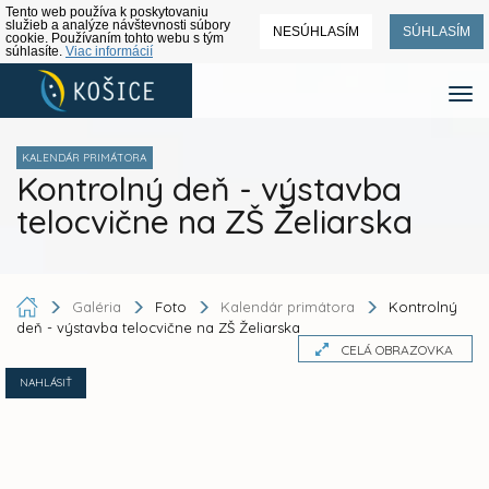
Tento web používa k poskytovaniu
služieb a analýze návštevnosti súbory
NESÚHLASÍM
SÚHLASÍM
cookie. Používaním tohto webu s tým
súhlasíte.
Viac informácií
KALENDÁR PRIMÁTORA
Kontrolný deň - výstavba
telocvične na ZŠ Želiarska
Galéria
Foto
Kalendár primátora
Kontrolný
deň - výstavba telocvične na ZŠ Želiarska
CELÁ OBRAZOVKA
NAHLÁSIŤ