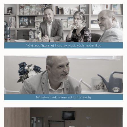
Návšteva Spojenej školy sv. Košických mučeníkov
Návšteva súkromne základnej školy