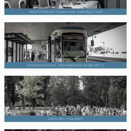
Verejná diskusia o budúcnosti mestských častí
Kontrolná činnosť - Test električiek a trate MET 2
Latino leto s Miguelom