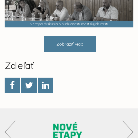
Verejná diskusia o budúcnosti mestských častí
Zobraziť viac
Zdieľať