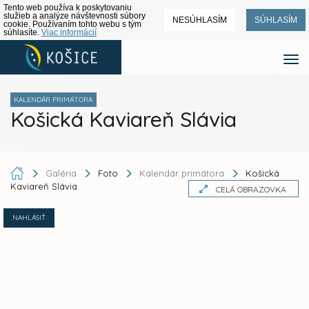
Tento web používa k poskytovaniu
služieb a analýze návštevnosti súbory
NESÚHLASÍM
SÚHLASÍM
cookie. Používaním tohto webu s tým
súhlasíte.
Viac informácií
KALENDÁR PRIMÁTORA
Košická Kaviareň Slávia
Galéria
Foto
Kalendár primátora
Košická
Kaviareň Slávia
CELÁ OBRAZOVKA
NAHLÁSIŤ