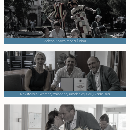
Zelené Košice medzi ľuďmi
Návšteva súkromnej základnej umeleckej školy Zádielska