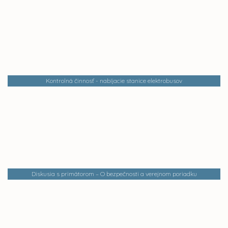
Kontrolná činnosť - nabíjacie stanice elektrobusov
Diskusia s primátorom – O bezpečnosti a verejnom poriadku