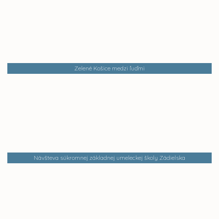
Zelené Košice medzi ľuďmi
Návšteva súkromnej základnej umeleckej školy Zádielska