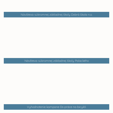
Návšteva súkromnej základnej školy Dobrá škola n.o.
Návšteva súkromnej základnej školy Palackého
Vyhodnotenie kampane Do práce na bicykli