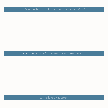
Verejná diskusia o budúcnosti mestských častí
Kontrolná činnosť - Test električiek a trate MET 2
Latino leto s Miguelom