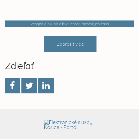
Verejná diskusia o budúcnosti mestských častí
Zobraziť viac
Zdieľať