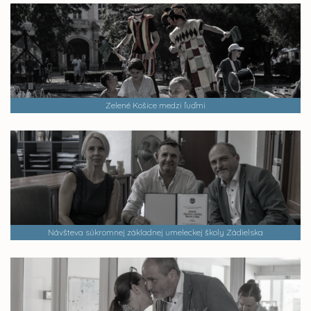
Zelené Košice medzi ľuďmi
Návšteva súkromnej základnej umeleckej školy Zádielska