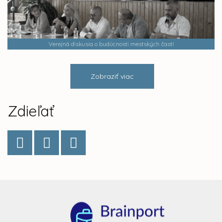
Verejná diskusia o budúcnosti mestských častí
Zobraziť viac
Zdieľať