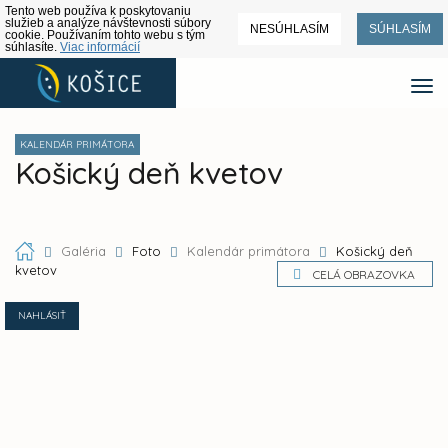
Tento web používa k poskytovaniu
služieb a analýze návštevnosti súbory
NESÚHLASÍM
SÚHLASÍM
cookie. Používaním tohto webu s tým
súhlasíte.
Viac informácií
KALENDÁR PRIMÁTORA
Košický deň kvetov
Galéria
Foto
Kalendár primátora
Košický deň
kvetov
CELÁ OBRAZOVKA
NAHLÁSIŤ