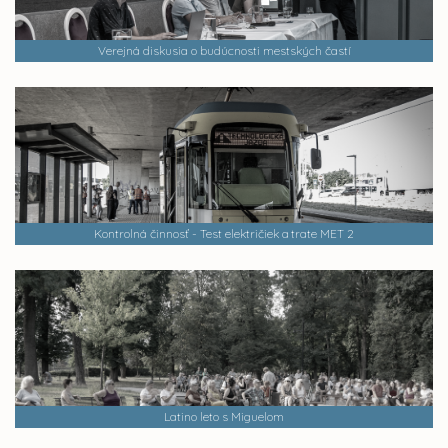
Verejná diskusia o budúcnosti mestských častí
Kontrolná činnosť - Test električiek a trate MET 2
Latino leto s Miguelom