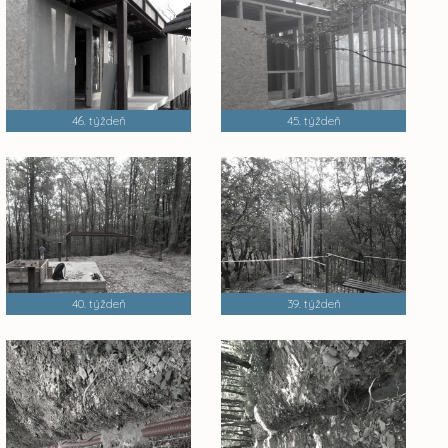
46. týždeň
45. týždeň
40. týždeň
39. týždeň