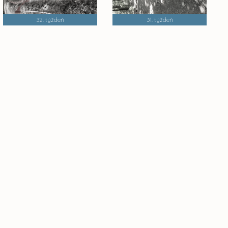
32. týždeň
31. týždeň