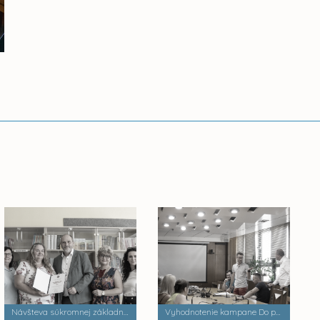
Návšteva súkromnej základnej školy Palackého
Vyhodnotenie kampane Do práce na bicykli