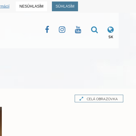
rmácií
NESÚHLASÍM
SÚHLASÍM
SK
CELÁ OBRAZOVKA