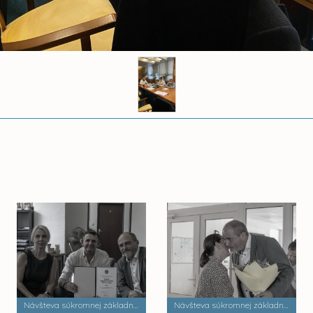
Návšteva súkromnej základnej umeleckej školy Zádielska
Návšteva súkromnej základnej školy Dobrá škola n.o.