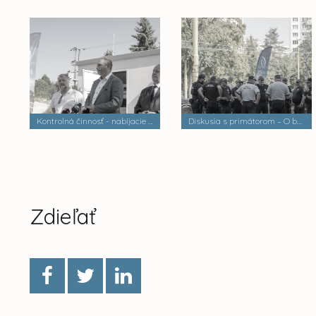
Kontrolná činnosť - nabíjacie stanice elektrobusov
Diskusia s primátorom – O bezpečnosti a verejnom poriadku
Zdieľať