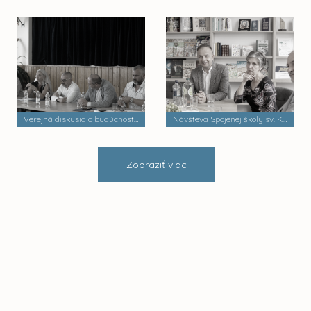
Verejná diskusia o budúcnosti mestských častí
Návšteva Spojenej školy sv. Košických mučeníkov
Zobraziť viac