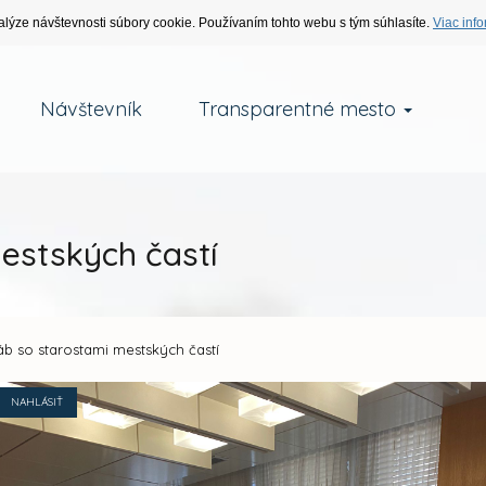
alýze návštevnosti súbory cookie. Používaním tohto webu s tým súhlasíte.
Viac info
Návštevník
Transparentné mesto
estských častí
áb so starostami mestských častí
NAHLÁSIŤ