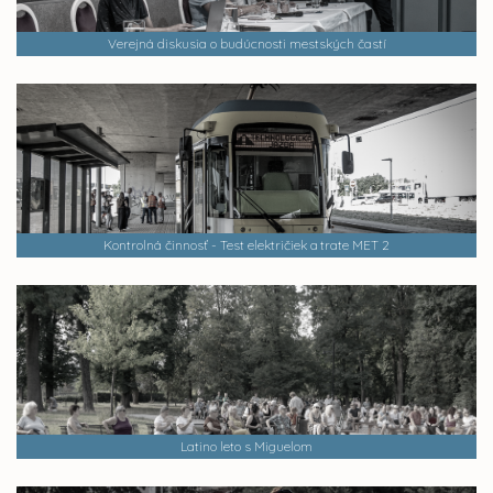
Verejná diskusia o budúcnosti mestských častí
Kontrolná činnosť - Test električiek a trate MET 2
Latino leto s Miguelom