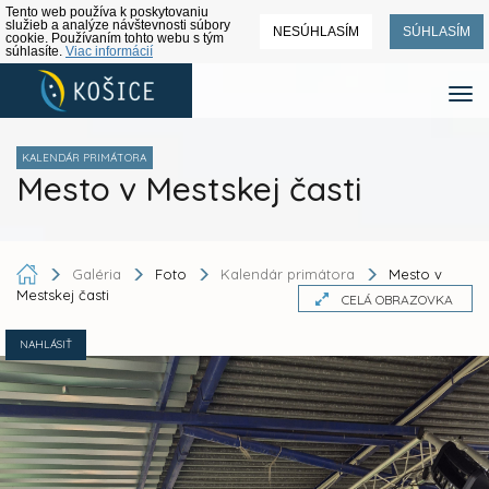
Tento web používa k poskytovaniu
služieb a analýze návštevnosti súbory
NESÚHLASÍM
SÚHLASÍM
cookie. Používaním tohto webu s tým
súhlasíte.
Viac informácií
KALENDÁR PRIMÁTORA
Mesto v Mestskej časti
Galéria
Foto
Kalendár primátora
Mesto v
Mestskej časti
CELÁ OBRAZOVKA
NAHLÁSIŤ