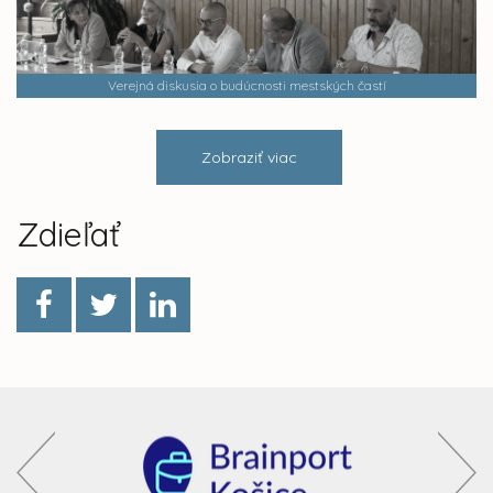
Verejná diskusia o budúcnosti mestských častí
Zobraziť viac
Zdieľať