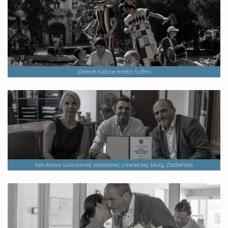
Zelené Košice medzi ľuďmi
Návšteva súkromnej základnej umeleckej školy Zádielska