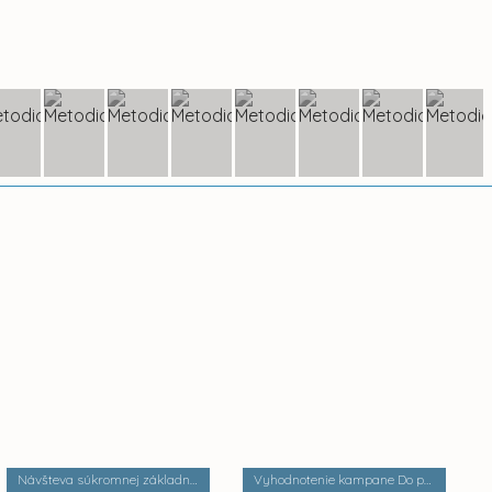
Návšteva súkromnej základnej školy Palackého
Vyhodnotenie kampane Do práce na bicykli