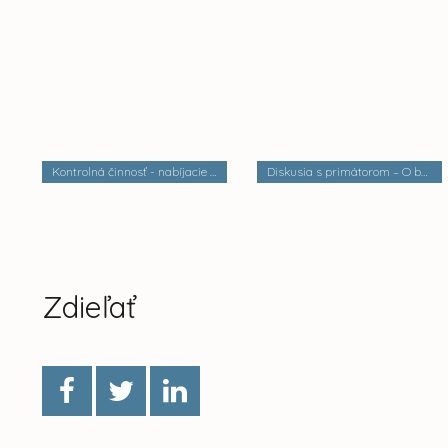
Kontrolná činnosť - nabíjacie stanice elektrobusov
Diskusia s primátorom – O bezpečnosti a verejnom poriadku
Zdieľať