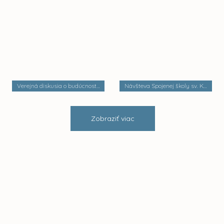
Verejná diskusia o budúcnosti mestských častí
Návšteva Spojenej školy sv. Košických mučeníkov
Zobraziť viac