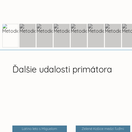
Ďalšie udalosti primátora
Latino leto s Miguelom
Zelené Košice medzi ľuďmi