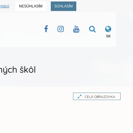
rmácií
NESÚHLASÍM
SÚHLASÍM
SK
ných škôl
CELÁ OBRAZOVKA