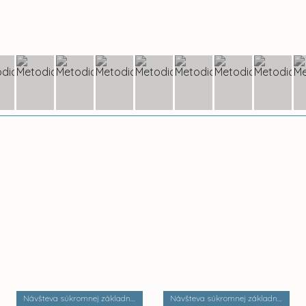
Návšteva súkromnej základnej umeleckej školy Zádielska
Návšteva súkromnej základnej školy Dobrá škola n.o.