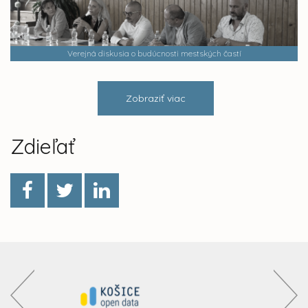
Verejná diskusia o budúcnosti mestských častí
Zobraziť viac
Zdieľať