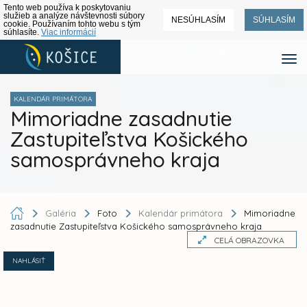
Tento web používa k poskytovaniu
služieb a analýze návštevnosti súbory
NESÚHLASÍM
SÚHLASÍM
cookie. Používaním tohto webu s tým
súhlasíte.
Viac informácií
KALENDÁR PRIMÁTORA
Mimoriadne zasadnutie
Zastupiteľstva Košického
samosprávneho kraja
Galéria
Foto
Kalendár primátora
Mimoriadne
zasadnutie Zastupiteľstva Košického samosprávneho kraja
CELÁ OBRAZOVKA
NAHLÁSIŤ