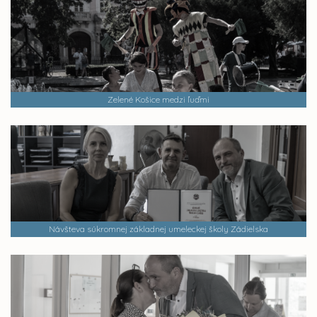
Zelené Košice medzi ľuďmi
Návšteva súkromnej základnej umeleckej školy Zádielska