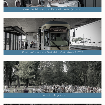
Verejná diskusia o budúcnosti mestských častí
Kontrolná činnosť - Test električiek a trate MET 2
Latino leto s Miguelom