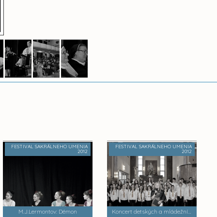
FESTIVAL SAKRÁLNEHO UMENIA
FESTIVAL SAKRÁLNEHO UMENIA
2012
2012
M.J.Lermontov: Démon
Koncert detských a mládežníckych sakrálnych zborov