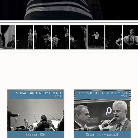
FESTIVAL SAKRÁLNEHO UMENIA
FESTIVAL SAKRÁLNEHO UMENIA
2012
2012
Koncert ŠfK
Štvorlístok v pasáži