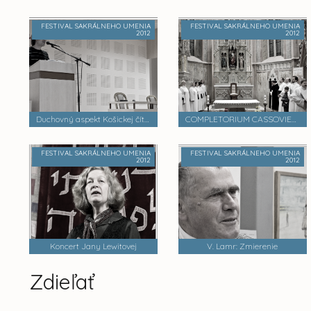
FESTIVAL SAKRÁLNEHO UMENIA
FESTIVAL SAKRÁLNEHO UMENIA
2012
2012
Duchovný aspekt Košickej čítanky
COMPLETORIUM CASSOVIENSE
FESTIVAL SAKRÁLNEHO UMENIA
FESTIVAL SAKRÁLNEHO UMENIA
2012
2012
Koncert Jany Lewitovej
V. Lamr: Zmierenie
Zdieľať