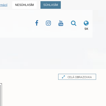
rmácií
NESÚHLASÍM
SÚHLASÍM
SK
CELÁ OBRAZOVKA