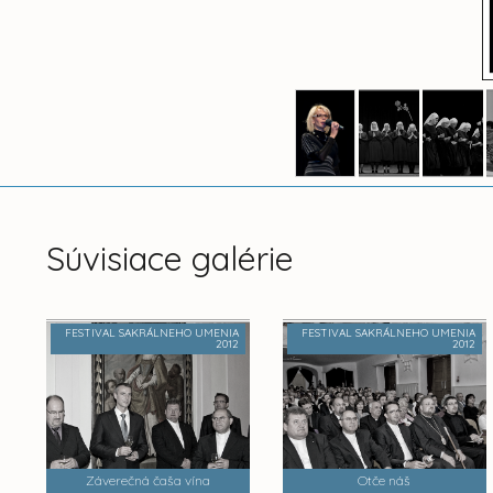
Súvisiace galérie
FESTIVAL SAKRÁLNEHO UMENIA
FESTIVAL SAKRÁLNEHO UMENIA
2012
2012
Záverečná čaša vína
Otče náš