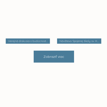
Verejná diskusia o budúcnosti mestských častí
Návšteva Spojenej školy sv. Košických mučeníkov
Zobraziť viac