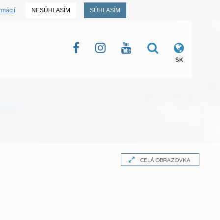
rmácií
NESÚHLASÍM
SÚHLASÍM
SK
CELÁ OBRAZOVKA