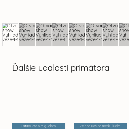
Ďalšie udalosti primátora
Latino leto s Miguelom
Zelené Košice medzi ľuďmi