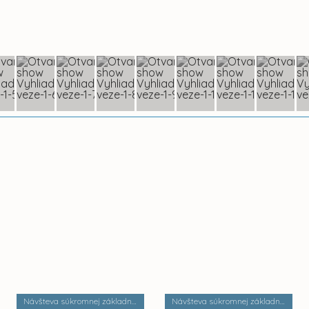
Návšteva súkromnej základnej umeleckej školy Zádielska
Návšteva súkromnej základnej školy Dobrá škola n.o.