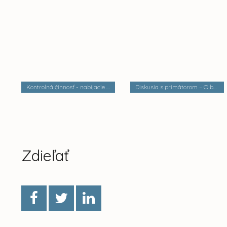
Kontrolná činnosť - nabíjacie stanice elektrobusov
Diskusia s primátorom – O bezpečnosti a verejnom poriadku
Zdieľať