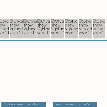
Návšteva súkromnej základnej školy Palackého
Vyhodnotenie kampane Do práce na bicykli