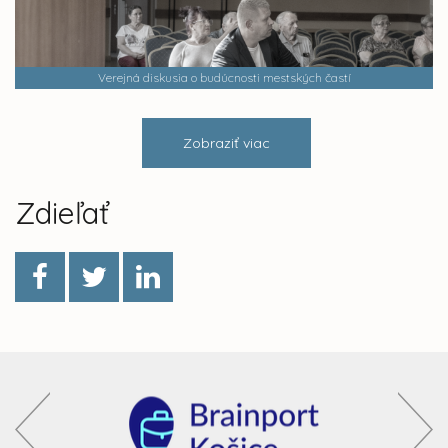
Verejná diskusia o budúcnosti mestských častí
Zobraziť viac
Zdieľať