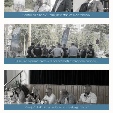
Kontrolná činnosť - nabíjacie stanice elektrobusov
Diskusia s primátorom – O bezpečnosti a verejnom poriadku
Verejná diskusia o budúcnosti mestských častí