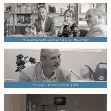
Návšteva Spojenej školy sv. Košických mučeníkov
Návšteva súkromne základnej školy