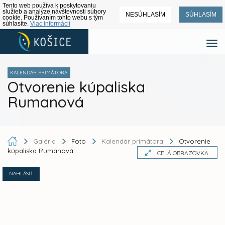
Tento web používa k poskytovaniu
služieb a analýze návštevnosti súbory
NESÚHLASÍM
SÚHLASÍM
cookie. Používaním tohto webu s tým
súhlasíte.
Viac informácií
KALENDÁR PRIMÁTORA
Otvorenie kúpaliska
Rumanová
Galéria
Foto
Kalendár primátora
Otvorenie
kúpaliska Rumanová
CELÁ OBRAZOVKA
NAHLÁSIŤ