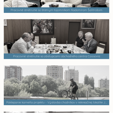
Pracovné stretnutie so štátnym tajomníkom Radomírom Šalitrošom
Pracovné stretnutie so zástupcami obchodného centra Cassovia
Poklepanie kameňa projektu - Výstavba chodníkov v rekreačnej lokalite Jazero