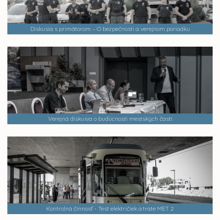
Diskusia s primátorom – O bezpečnosti a verejnom poriadku
Verejná diskusia o budúcnosti mestských častí
Kontrolná činnosť - Test električiek a trate MET 2