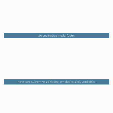
Zelené Košice medzi ľuďmi
Návšteva súkromnej základnej umeleckej školy Zádielska