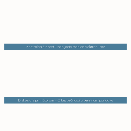
Kontrolná činnosť - nabíjacie stanice elektrobusov
Diskusia s primátorom – O bezpečnosti a verejnom poriadku