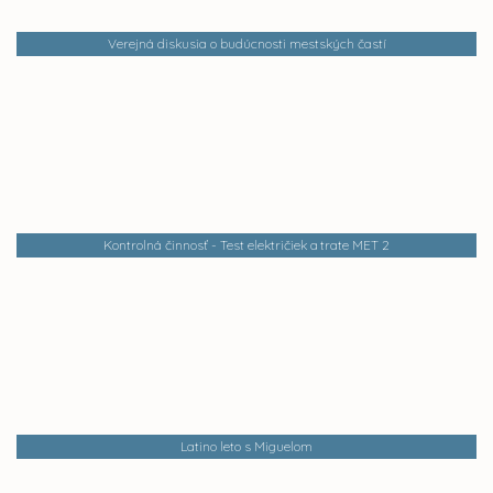
Verejná diskusia o budúcnosti mestských častí
Kontrolná činnosť - Test električiek a trate MET 2
Latino leto s Miguelom