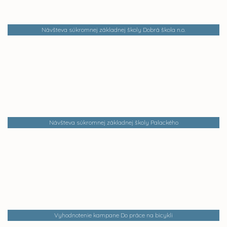
Návšteva súkromnej základnej školy Dobrá škola n.o.
Návšteva súkromnej základnej školy Palackého
Vyhodnotenie kampane Do práce na bicykli