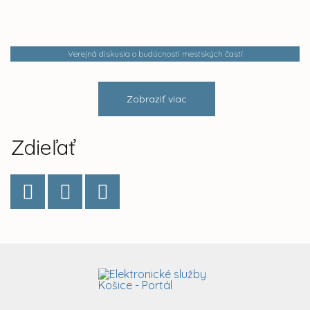
Verejná diskusia o budúcnosti mestských častí
Zobraziť viac
Zdieľať