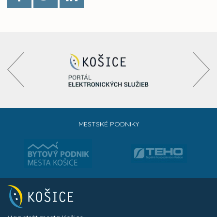
MESTSKÉ PODNIKY