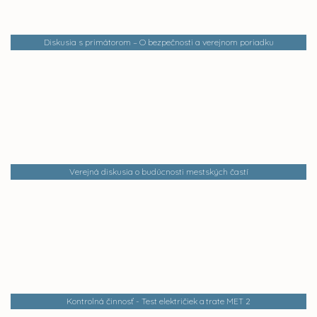
Diskusia s primátorom – O bezpečnosti a verejnom poriadku
Verejná diskusia o budúcnosti mestských častí
Kontrolná činnosť - Test električiek a trate MET 2