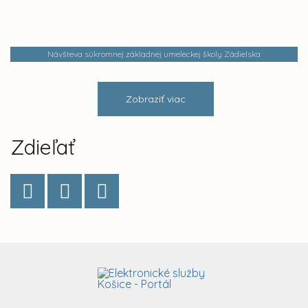
Návšteva súkromnej základnej umeleckej školy Zádielska
Zobraziť viac
Zdieľať