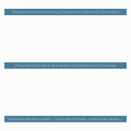
Pracovné stretnutie so štátnym tajomníkom Radomírom Šalitrošom
Pracovné stretnutie so zástupcami obchodného centra Cassovia
Poklepanie kameňa projektu - Výstavba chodníkov v rekreačnej lokalite Jazero