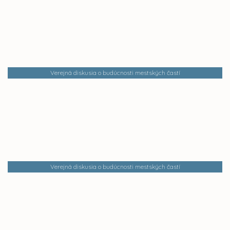
Verejná diskusia o budúcnosti mestských častí
Verejná diskusia o budúcnosti mestských častí