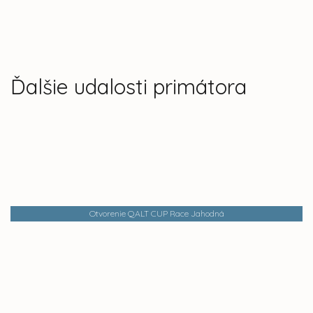
Ďalšie udalosti primátora
Otvorenie QALT CUP Race Jahodná