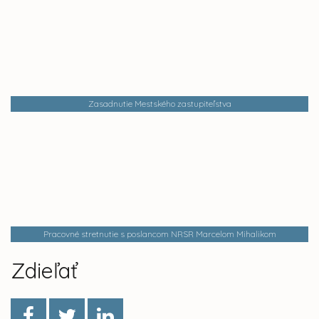
Zasadnutie Mestského zastupiteľstva
Pracovné stretnutie s poslancom NRSR Marcelom Mihalikom
Zdieľať