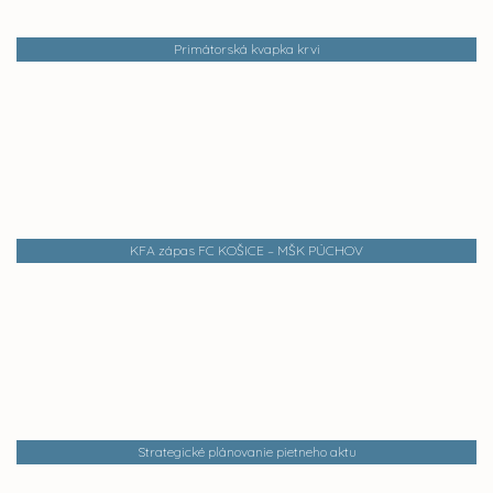
Primátorská kvapka krvi
KFA zápas FC KOŠICE – MŠK PÚCHOV
Strategické plánovanie pietneho aktu