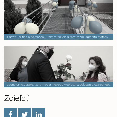
Tlačový brífing k dokončeniu rekonštrukcie a rozšíreniu kapacity Materskej školy Huskova 45
Oceňovanie učiteľov za prínos a inovácie v oblasti vzdelávania cez pandémiu COVID-19
Zdieľať