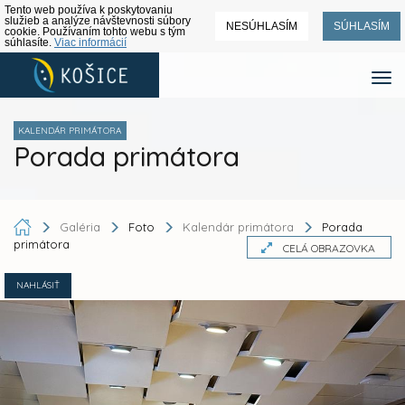
Tento web používa k poskytovaniu
služieb a analýze návštevnosti súbory
NESÚHLASÍM
SÚHLASÍM
cookie. Používaním tohto webu s tým
súhlasíte.
Viac informácií
KALENDÁR PRIMÁTORA
Porada primátora
Galéria
Foto
Kalendár primátora
Porada
primátora
CELÁ OBRAZOVKA
NAHLÁSIŤ