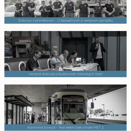
Diskusia s primátorom – O bezpečnosti a verejnom poriadku
Verejná diskusia o budúcnosti mestských častí
Kontrolná činnosť - Test električiek a trate MET 2