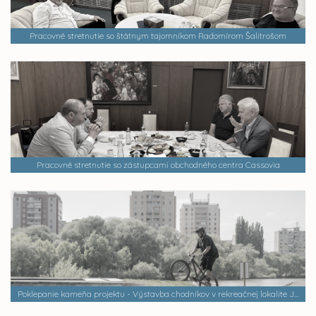
Pracovné stretnutie so štátnym tajomníkom Radomírom Šalitrošom
Pracovné stretnutie so zástupcami obchodného centra Cassovia
Poklepanie kameňa projektu - Výstavba chodníkov v rekreačnej lokalite Jazero