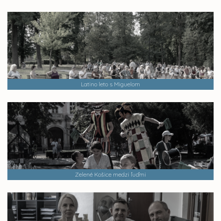
Latino leto s Miguelom
Zelené Košice medzi ľuďmi